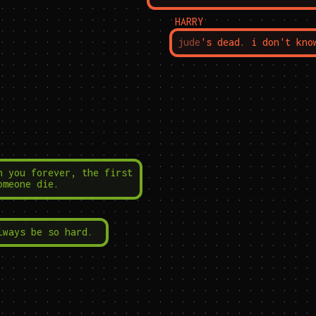
HARRY
jude
's dead. i don't kno
h you forever, the first 
omeone die.
lways be so hard.