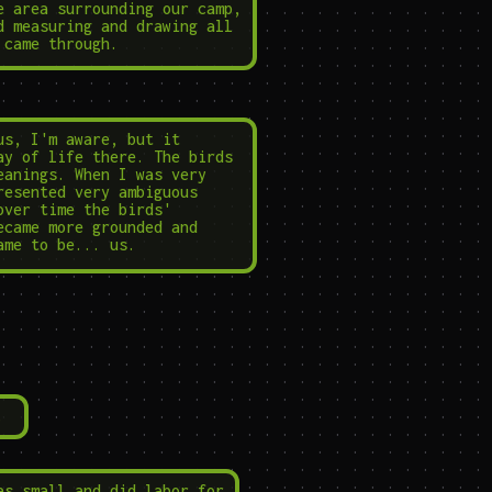
e area surrounding our camp, 
d measuring and drawing all 
 came through.
us, I'm aware, but it 
ay of life there. The birds 
eanings. When I was very 
resented very ambiguous 
over time the birds' 
ecame more grounded and 
ame to be... us.
.
as small and did labor for 