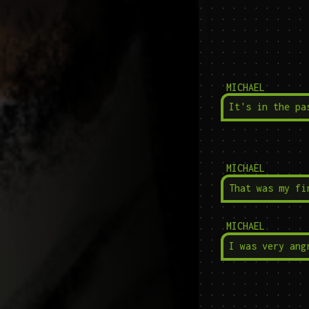
MICHAEL
It's in the pa
MICHAEL
That was my fi
MICHAEL
I was very ang