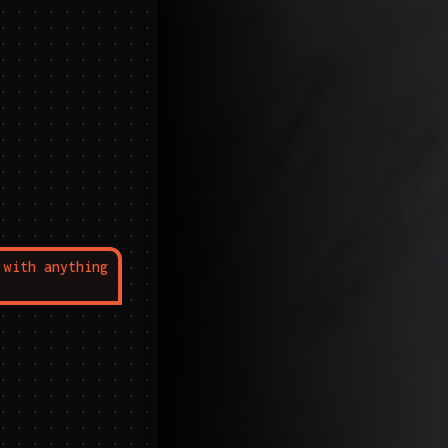
 . . . . . . . . . . . . . . . . . . . . . . . . . . . . . . . . . . . . . . . . . . . . . . . . . . . . . . . . . . . . . . . . . . . . . . . . . . . . . . . . . . . . . . . . . . . . . . . . . . . . . . . . . . . . . . . . . . . . . . . . . . . . . . . . . . . . . . . . . . . . . . . . . . . . . . . . . . . . . . . . . . . . . . . . . . . . . . . . . . . . . . . . . . . . . . . . . . . . . . . . . . . . . . . . . . . . . . . . . . . . . . . . . . . . . . . . . . . . . . . . . . . . . . . . . . . . . . . . . . . . . . . . . . . . . . . . . . . . . . . . . . . . . . . . . . . . . . . . . . . . . . . . . . . . . . . . . . . . . . . . . . . . . . . . . . . . . . . . . . . . . . . . . . . . . . . . . . . . . . . . . . . . . . . . . . . . . . . . . . . . . . . . . . . . . . . . . . . . . . . . . . . . . . . . . . . . . . . . . . . . . . . . . . . . . . . . . . . . . . . . . . . . . . . . . . . . . . . . . . . . . . . . . . . . . . . . . . . . . . . . . . . . . . . . . . . . . . . . . . . . . . . . . . . . . . . . . . . . . . . . . . . . . . . . . . . . . . . . . . . . . . . . . . . . . . . . . . . . . . . . . . . . . . . . . . . . . . . . . . . . . . . . . . . . . . . . . . . . . . . . . . . . . . . . . . . . . . . . . . . . . . . . . . . . . . . . . . . . . . . . . . . . . . . . . . . . . . . . . . . . . . . . . . . . . . . . . . . . . . . . . . . . . . . . . . . . . . . . . . . . . . . . . . . . . . . . . . . . . . . . . . . . . . . . . . . . . . . . . . . . . . . . . . . . . . . . . . . . . . . . . . . . . . . . . . . . . . . . . . . . . . . . . . . . . . . . . . . . . . . . . . . . . . . . . . . . . . . . . . . . . . . . . . . . . . . . . . . . . . . . . . . . . . . . . . . . . . . . . . . . . . . . . . . . . . . . . . . . . . . . . . . . . . . . . . . . . . . . . . . . . . . . . . . . . . . . . . . . . . . . . . . . . . . . . . . . . . . . . . . . . . . . . . . . . . . . . . . . . . . . . . . . . . . . . . . . . . . . . . . . . . . . . . . . . . . . . . . . . . . .
with anything 