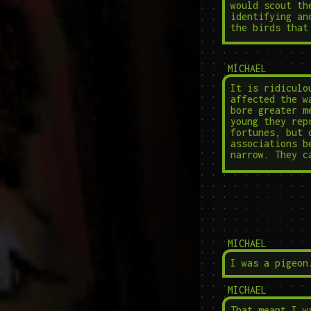
would scout th
identifying an
the birds that
MICHAEL
It is ridiculo
affected the w
bore greater m
young they rep
fortunes, but 
associations b
narrow. They c
MICHAEL
I was a pigeon
MICHAEL
That meant I w