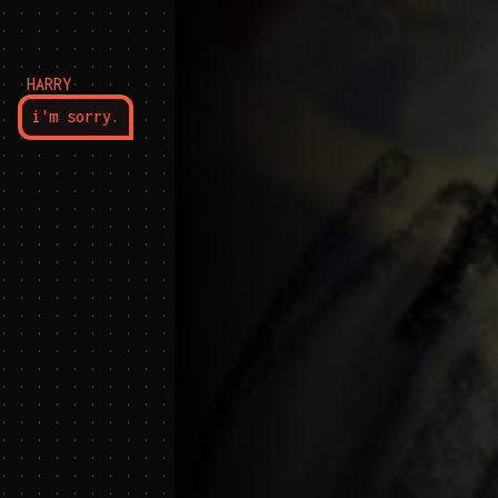
HARRY
i'm sorry.