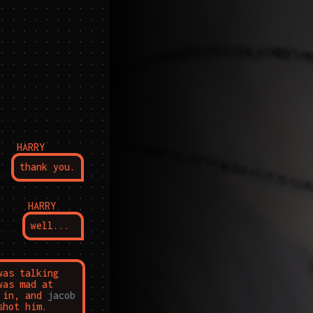
HARRY
thank you.
HARRY
well...
as talking 
 too much. and he was mad at 
 in, and 
jacob
shot him.