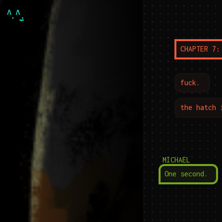
. . . . . . . . . . . . . . . . . . . . . . . . . . . . . . . . . . . . . . . . . . . . . . . . . . . . . . . . . . . . . . . . . . . . . . . . . . . . . . . . . . . . . . . . . . . . . . . . . . . . . . . . . . . . . . . . . . . . . . . . . . . . . . . . . . . . . . . . . . . . . . . . . . . . . . . . . . . . . . . . . . . . . . . . . . . . . . . . . . . . . . . . . . . . . . . . . . . . . . . . . . . . . . . . . . . . . . . . . . . . . . . . . . . . . . . . . . . . . . . . . . . . . . . . . . . . . . . . . . . . . . . . . . . . . . . . . . . . . . . . . . . . . . . . . . . . . . . . . . . . . . . . . . . . . . . . . . . . . . . . . . . . . . . . . . . . . . . . . . . . . . . . . . . . . . . . . . . . . . . . . . . . . . . . . . . . . . . . . . . . . . . . . . . . . . . . . . . . . . . . . . . . . . . . . . . . . . . . . . . . . . . . . . . . . . . . . . . . . . . . . . . . . . . . . . . . . . . . . . . . . . . . . . . . . . . . . . . . . . . . . . . . . . . . . . . . . . . . . . . . . . . . . . . . . . . . . . . . . . . . . . . . . . . . . . . . . . . . . . . . . . . . . . . . . . . . . . . . . . . . . . . . . . . . . . . . . . . . . . . . . . . . . . . . . . . . . . . . . . . . . . . . . . . . . . . . . . . . . . . . . . . . . . . . . . . . . . . . . . . . . . . . . . . . . . . . . . . . . . . . . . . . . . . . . . . . . . . . . . . . . . . . . . . . . . . . . . . . . . . . . . . . . . . . . . . . . . . . . . . . . . . . . . . . . . . . . . . . . . . . . . . . . . . . . . . . . . . . . . . . . . . . . . . . . . . . . . . . . . . . . . . . . . . . . . . . . . . . . . . . . . . . . . . . . . . . . . . . . . . . . . . . . . . . . . . . . . . . . . . . . . . . . . . . . . . . . . . . . . . . . . . . . . . . . . . . . . . . . . . . . . . . . . . . . . . . . . . . . . . . . . . . . . . . . . . . . . . . . . . . . . . . . . . . . . . . . . . . . . . . . . . . . . . . . . . . . . . . . . . . . . . . . . . . . . . . . . . . . . . . . . . . . . . . . . . . . . . . . . . . . . . . . . . . . . . . . . . . . . . . . . . . . . . . . . . . . . . . . . . . . . . . . . . . . . . . .
CHAPTER 7:
fuck.
the hatch 
MICHAEL
One second.