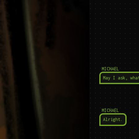
MICHAEL
May I ask, wha
MICHAEL
Alright.