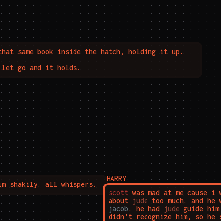
that same book inside the hatch, holding it up.

 let go and it holds.
HARRY
im shakily. all whispers.
scott
 was mad at me cause i w
about 
jude
jacob
. he had 
jude
 guide him
didn't recognize him, so he 