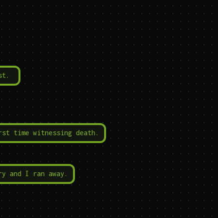
st.
rst time witnessing death.
ry and I ran away.