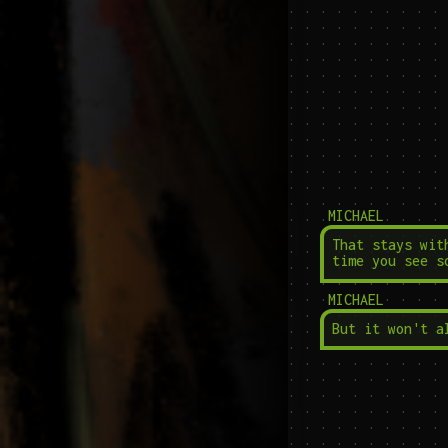
MICHAEL
That stays wit
time you see s
MICHAEL
But it won't a