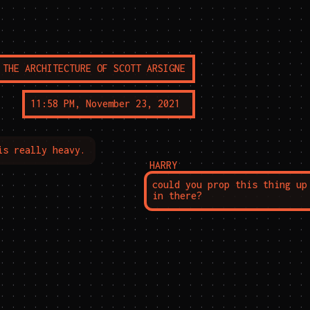
 . . . . . . . . . . . . . . . . . . . . . . . . . . . . . . . . . . . . . . . . . . . . . . . . . . . . . . . . . . . . . . . . . . . . . . . . . . . . . . . . . . . . . . . . . . . . . . . . . . . . . . . . . . . . . . . . . . . . . . . . . . . . . . . . . . . . . . . . . . . . . . . . . . . . . . . . . . . . . . . . . . . . . . . . . . . . . . . . . . . . . . . . . . . . . . . . . . . . . . . . . . . . . . . . . . . . . . . . . . . . . . . . . . . . . . . . . . . . . . . . . . . . . . . . . . . . . . . . . . . . . . . . . . . . . . . . . . . . . . . . . . . . . . . . . . . . . . . . . . . . . . . . . . . . . . . . . . . . . . . . . . . . . . . . . . . . . . . . . . . . . . . . . . . . . . . . . . . . . . . . . . . . . . . . . . . . . . . . . . . . . . . . . . . . . . . . . . . . . . . . . . . . . . . . . . . . . . . . . . . . . . . . . . . . . . . . . . . . . . . . . . . . . . . . . . . . . . . . . . . . . . . . . . . . . . . . . . . . . . . . . . . . . . . . . . . . . . . . . . . . . . . . . . . . . . . . . . . . . . . . . . . . . . . . . . . . . . . . . . . . . . . . . . . . . . . . . . . . . . . . . . . . . . . . . . . . . . . . . . . . . . . . . . . . . . . . . . . . . . . . . . . . . . . . . . . . . . . . . . . . . . . . . . . . . . . . . . . . . . . . . . . . . . . . . . . . . . . . . . . . . . . . . . . . . . . . . . . . . . . . . . . . . . . . . . . . . . . . . . . . . . . . . . . . . . . . . . . . . . . . . . . . . . . . . . . . . . . . . . . . . . . . . . . . . . . . . . . . . . . . . . . . . . . . . . . . . . . . . . . . . . . . . . . . . . . . . . . . . . . . . . . . . . . . . . . . . . . . . . . . . . . . . . . . . . . . . . . . . . . . . . . . . . . . . . . . . . . . . . . . . . . . . . . . . . . . . . . . . . . . . . . . . . . . . . . . . . . . . . . . . . . . . . . . . . . . . . . . . . . . . . . . . . . . . . . . . . . . . . . . . . . . . . . . . . . . . . . . . . . . . . . . . . . . . . . . . . . . . . . . . . . . . . . . . . . . . . . . . . . . . . . . . . . . . . . . . . . . . . . . . . . . . . . . . . . . . . . . . . . . . . . . . . . . . . . . . . . . . . . . . . . . . . . . . . . . . . . . . . . . . . . . . . . . . . . . . . . . . . . . . . . . . . . . . . . . . . . . . . . . . . . . . . . . . . . . . . . . . . . . . . . . . . . . . . . . . . . . . . . . . . . . . . . . . . . . . . . . . . . . . . . . . . . . . . . . . . . . . . . . . . . . . . . . . . . . . . . . . . . . . . . . . . . . . . . . . . . . . . . . . . . . . . . . . . . . . . . . . . . . . . . . . . . . . . . . . . . . . . . . . . . . . . . . . . . . . . . . . . . . . . . . . . . . . . . . . . . . . . . . . . . . . . . . . . . . . . . . . . . . . . . . . . . . . . . . . . . . . . . . . . . . . . . . . . . . . . . . . . . . . . . . . . . . . . . . . . . . . . . . . . . . . . . . . . . . . . . . . . . . . . . . . . . . . . . . . . . . . . . . . . . . . . . . . . . . . . . . . . . . . . . . . . . . . . . . . . . . . . . . . . . . . . . . . . . . . . . . . . . . . . . . . . . . . . . . . . . . . . . . . . . . . . . . . . . . . . . . . . . . . . . . . . . . . . . . . . . . . . . . . . . . . . . . . . . . . . . . . . . . . . . . . . . . . . . . . . . . . . . . . . . . . . . . . . . . . . . . . . . . . . . . . . . . . . . . . . . . . . . . . . . . . . . . . . . . . . . . . . . . . . . . . . . . . . . . . . . . . . . . . . . . . . . . . . . . . . . . . . . . . . . . . . . . . . . . . . . . . . . . . . . . . . . . . . . . . . . . . . . . . . . . . . . . . . . . . . . . . . . . . . . . . . . . . . . . . . . . . . . . . . . . . . . . . . . . . . . . . . . . . . . . . . . . . . . . . . . . . . . . . . . . . . . . . . . . . . . . . . . . . . . . . . . . . . . . . . . . . . . . . . . . . . . . . . . . . . . . . . . . . . . . . . . . . . . . . . . . . . . . . . . . . . . . . . . . . . . . . . . . . . . . . . . . . . . . . . . . . . . . . . . . . . . . . . . . . . . . . . . . . . . . . . . . . . . . . . . . . . . . . . . . . . . . . . . . . . . . . . . . . . . . . . . . . . . . . . . . . . . . . . . . . . . . . . . . . . . . . . . . . . . . . . . . . . . . . . . . . . . . . . . . . . . . . . . . . . . . . . . . . . . . . . . . . . . . . . . . . . . . . . . . . . . . . . . . . . . . . . . . . . . . . . . . . . . . . . . . . . . . . . . . . . . . . . . . . . . . . . . . . . . . . . . . . . . . . . . . . . . . . . . . . . . . . . . . . . . . . . . . . . . . . . . . . . . . . . . . . . . . . . . . . . . . . . . . . . . . . . . . . . . . . . . . . . . . . . . . . . . . . . . . . . . . . . . . . . . . . . . . . . . . . . . . . . . . . . . . . . . . . . . . . . . . . . . . . . . . . . . . . . . . . . . . . . . . . . . . . . . . . . . . . . . . . . . . . . . . . . . . . . . . . . . . . . . . . . . . . . . . . . . . . . . . . . . . . . . . . . . . . . . . . . . . . . . . . . . . . . . . . . . . . . . . . . . . . . . . . . . . . . . . . . . . . . . . . . . . . . . . . . . . . . . . . . . . . . . . . . . . . . . . . . . . . . . . . . . . . . . . . . . . . . . . . . . . . . . . . . . . . . . . . . . . . . . . . . . . . . . . . . . . . . . . . . . . . . . . . . . . . . . . . . . . . . . . . . . . . . . . . . . . . . . . . . . . . . . . . . . . . . . . . . . . . . . . . . . . . . . . . . . . . . . . . . . . . . . . . . . . . . . . . . . . . . . . . . . . . . . . . . . . . . . . . . . . . . . . . . . . . . . . . . . . . . . . . . . . . . . . . . . . . . . . . . . . . . . . . . . . . . . . . . . . . . . . . . . . . . . . . . . . . . . . . . . . . . . . . . . . . . . . . . . . . . . . . . . . . . . . . . . . . . . . . . . . . . . . . . . . . . . . . . . . . . . . . . . . . . . . . . . . . . . . . . . . . . . . . . . . . . . . . . . . . . . . . . . . . . . . . . . . . . . . . . . . . . . . . . . . . . . . . . . . . . . . . . . . . . . . . . . . . . . . . . . . . . . . . . . . . . . . . . . . . . . . . . . . . . . . . . . . . . .
 THE ARCHITECTURE OF SCOTT ARSIGNE
11:58 PM, November 23, 2021
is really heavy.
HARRY
could you prop this thing up 
in there?