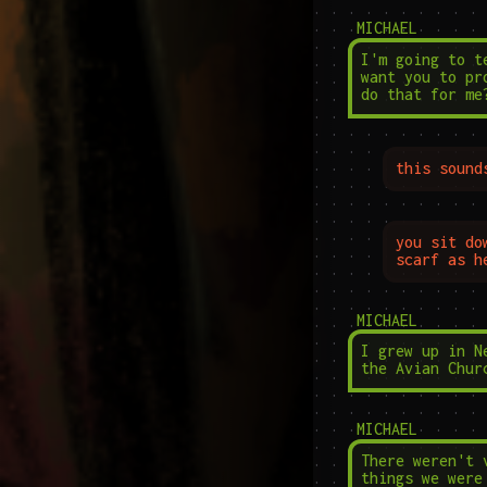
MICHAEL
I'm going to t
want you to pr
do that for me
this sound
you sit do
scarf as h
MICHAEL
I grew up in N
the Avian Chur
MICHAEL
There weren't 
things we were