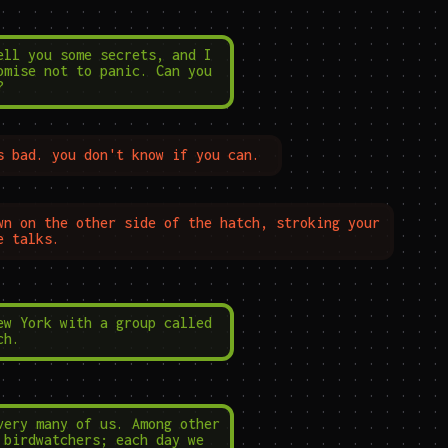
ell you some secrets, and I 
omise not to panic. Can you 
?
s bad. you don't know if you can.
wn on the other side of the hatch, stroking your 
e talks.
ew York with a group called 
ch.
very many of us. Among other 
 birdwatchers; each day we 