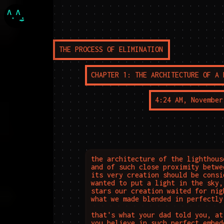
. . . . . . . . . . . . . . . . . . . . . . . . . . . . . . . . . . . . . . . . . . . . . . . . . . . . . . . . . . . . . . . . . . . . . . . . . . . . . . . . . . . . . . . . . . . . . . . . . . . . . . . . . . . . . . . . . . . . . . . . . . . . . . . . . . . . . . . . . . . . . . . . . . . . . . . . . . . . . . . . . . . . . . . . . . . . . . . . . . . . . . . . . . . . . . . . . . . . . . . . . . . . . . . . . . . . . . . . . . . . . . . . . . . . . . . . . . . . . . . . . . . . . . . . . . . . . . . . . . . . . . . . . . . . . . . . . . . . . . . . . . . . . . . . . . . . . . . . . . . . . . . . . . . . . . . . . . . . . . . . . . . . . . . . . . . . . . . . . . . . . . . . . . . . . . . . . . . . . . . . . . . . . . . . . . . . . . . . . . . . . . . . . . . . . . . . . . . . . . . . . . . . . . . . . . . . . . . . . . . . . . . . . . . . . . . . . . . . . . . . . . . . . . . . . . . . . . . . . . . . . . . . . . . . . . . . . . . . . . . . . . . . . . . . . . . . . . . . . . . . . . . . . . . . . . . . . . . . . . . . . . . . . . . . . . . . . . . . . . . . . . . . . . . . . . . . . . . . . . . . . . . . . . . . . . . . . . . . . . . . . . . . . . . . . . . . . . . . . . . . . . . . . . . . . . . . . . . . . . . . . . . . . . . . . . . . . . . . . . . . . . . . . . . . . . . . . . . . . . . . . . . . . . . . . . . . . . . . . . . . . . . . . . . . . . . . . . . . . . . . . . . . . . . . . . . . . . . . . . . . . . . . . . . . . . . . . . . . . . . . . . . . . . . . . . . . . . . . . . . . . . . . . . . . . . . . . . . . . . . . . . . . . . . . . . . . . . . . . . . . . . . . . . . . . . . . . . . . . . . . . . . . . . . . . . . . . . . . . . . . . . . . . . . . . . . . . . . . . . . . . . . . . . . . . . . . . . . . . . . . . . . . . . . . . . . . . . . . . . . . . . . . . . . . . . . . . . . . . . . . . . . . . . . . . . . . . . . . . . . . . . . . . . . . . . . . . . . . . . . . . . . . . . . . . . . . . . . . . . . . . . . . . . . . . . . . . . . . . . . . . . . . . . . . . . . . . . . . . . . . . . . . . . . . . . . . . . . . . . . . . . . . . . . . . . . . . . . . . . . . . . . . . . . . . . . . . . . . . . . . . . . . . . . . . . . . . . . . . . . . . . . . . . . . . . . . . . . . . . . . . . . . . . . . . . . . . . . . . . . . . . . . . . . . . . . . . . . . . . . . . . . . . . . . . . . . . . . . . . . . . . . . . . . . . . . . . . . . . . . . . . . . . . . . . . . . . . . . . . . . . . . . . . . . . . . . . . . . . . . . . . . . . . . . . . . . . . . . . . . . . . . . . . . . . . . . . . . . . . . . . . . . . . . . . . . . . . . . . . . . . . . . . . . . . . . . . . . . . . . . . . . . . . . . . . . . . . . . . . . . . . . . . . . . . . . . . . . . . . . . . . . . . . . . . . . . . . . . . . . . . . . . . . . . . . . . . . . . . . . . . . . . . . . . . . . . . . . . . . . . . . . . . . . . . . . . . . . . . . . . . . . . . . . . . . . . . . . . . . . . . . . . . . . . . . . . . . . . . . . . . . . . . . . . . . . . . . . . . . . . . . . . . . . . . . . . . . . . . . . . . . . . . . . . . . . . . . . . . . . . . . . . . . . . . . . . . . . . . . . . . . . . . . . . . . . . . . . . . . . . . . . . . . . . . . . . . . . . . . . . . . . . . . . . . . . . . . . . . . . . . . . . . . . . . . . . . . . . . . . . . . . . . . . . . . . . . . . . . . . . . . . . . . . . . . . . . . . . . . . . . . . . . . . . . . . . . . . . . . . . . . . . . . . . . . . . . . . . . . . . . . . . . . . . . . . . . . . . . . . . . . . . . . . . . . . . . . . . . . . . . . . . . . . . . . . . . . . . . . . . . . . . . . . . . . . . . . . . . . . . . . . . . . . . . . . . . . . . . . . . . . . . . . . . . . . . . . . . . . . . . . . . . . . . . . . . . . . . . . . . . . . . . . . . . . . . . . . . . . . . . . . . . . . . . . . . . . . . . . . . . . . . . . . . . . . . . . . . . . . . . . . . . . . . . . . . . . . . . . . . . . . . . . . . . . . . . . . . . . . . . . . . . . . . . . . . . . . . . . . . . . . . . . . . . . . . . . . . . . . . . . . . . . . . . . . . . . . . . . . . . . . . . . . . . . . . . . . . . . . . . . . . . . . . . . . . . . . . . . . . . . . . . . . . . . . . . . . . . . . . . . . . . . . . . . . . . . . . . . . . . . . . . . . . . . . . . . . . . . . . . . . . . . . . . . . . . . . . . . . . . . . . . . . . . . . . . . . . . . . . . . . . . . . . . . . . . . . . . . . . . . . . . . . . . . . . . . . . . . . . . . . . . . . . . . . . . . . . . . . . . . . . . . . . . . . . . . . . . . . . . . . . . . . . . .
THE PROCESS OF ELIMINATION
CHAPTER 1: THE ARCHITECTURE OF A 
4:24 AM, November
the architecture of the lighthous
and of such close proximity betwe
its very creation should be consi
wanted to put a light in the sky,
stars our creation waited for nig
what we made blended in perfectly.
that's what your dad told you, at
you believe in such perfect embed