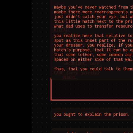
CARE

maybe you've never watched from t
	I want to, I just...

maybe there were rearrangements m
just didn't catch your eye, but w
Care crosses her arms and sig
this little hatch next to the pri
what dad uses to transfer resourc
MICHAEL

	I know.

you realize here that relative to
spot as this inset part of the ru
She steps back over Ty and cl
your dresser. you realize, if you
taking a moment to settle in.
hatch's purpose, that it can be o
that some tether, some common air
MICHAEL

spaces on either side of that wall
	Goodnight, Care.

thus, that you could talk to them
CARE 
(very quietly)
	Night.
you ought to explain the prison.