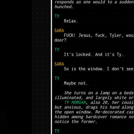
responds as one would to a sudden
hunched.
TY
	Relax.

SARA
	FUCK! Jesus, fuck, Tyler, would you use the fucking 
door?

TY
	It's locked. And it's Ty.

SARA
	So is the window. I don't see
TY
	Maybe not.

She turns on a lamp on a beds
illuminated, and largely white or
TY MORGAN
, also 20, her cousi
but anxious, drags his hand along
the open window. Re-decorated cas
hidden among hardcover romance no
notice the former.
TY