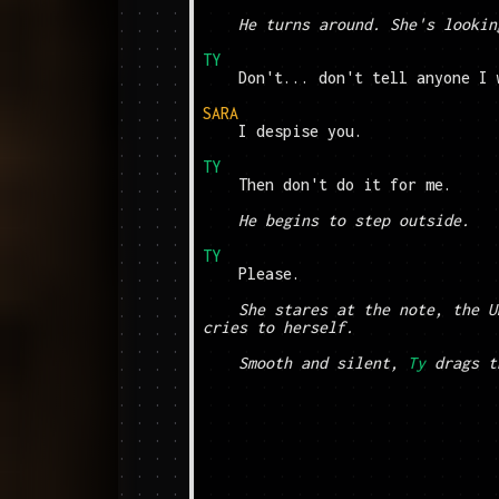
He turns around. She's lookin
TY
	Don't... don't tell anyone I was here.

SARA
	I despise you.

TY
	Then don't do it for me.

He begins to step outside.
TY
	Please.

She stares at the note, the U
cries to herself.
Smooth and silent, 
Ty
 drags t