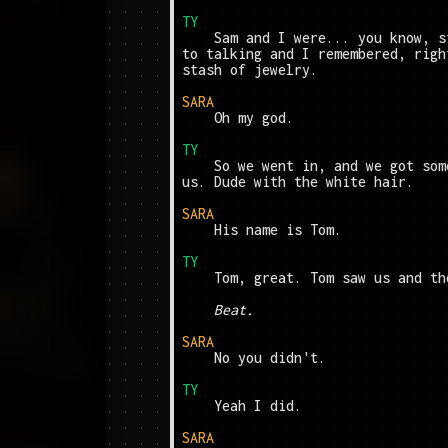
TY
	Sam and I were... you know, strapped for cash. So we got 
to talking and I remembered, righ
stash of jewelry.

SARA
	Oh my god.

TY
	So we went in, and we got some, and then her husband saw 
us. Dude with the white hair.

SARA
	His name is Tom.

TY
	Tom, great. Tom saw us and then I killed him.

Beat.
SARA
	No you didn't.

TY
	Yeah I did.

SARA