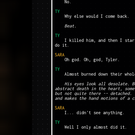
	No.

TY
	Why else would I come back.

Beat.
TY
	I killed him, and then I started a fire, and she saw me 
do it.

SARA
	Oh god. Oh, god, Tyler.

TY
	Almost burned down their whole house.

His eyes look all desolate. B
abstract death in the heart, some
but not quite there -- detached. 
and makes the hand motions of a c
SARA
	I... didn't see anything.

TY
	Well I only almost did it.
