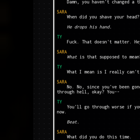
	Damn, you haven't changed a thing in here.

SARA
	When did you shave your head?

He drops his hand.
TY
	Fuck. That doesn't matter. Hey, we need to talk.

SARA
What
 is that supposed to mean
TY
	What I mean is I really can't stay for long.

SARA
	No. No, since you've been gone, me and Cal have been 
through hell, okay? You--

TY
	You'll go through worse if you don't listen to me right 
now.

Beat.
SARA
	What did you do this time.
