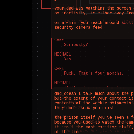
MICHAEL

your dad was watching the screen 
	Today.

on inactivity, is either away fro
In response, it freezes for a
on a whim, you reach around 
scott
security camera feed.
CARE

	Seriously?

MICHAEL

	Yes.

CARE

	Fuck. That's four months.

MICHAEL

	It'll get easier, Caroline.

dad doesn't talk much about the p
CARE

but the extent of your contact is
	I know. It just... doesn't 
fe
contents of the weekly shipments 
could 
change
 here?

they don't know you exist.

MICHAEL

the prison itself you've seen a f
	Everything will. Just... slowly. Be patient.

because you used to watch the cam
it isn't the most exciting stuff,
She places her glass in the s
of the time.
