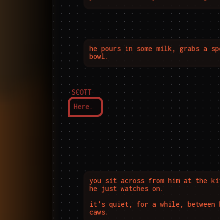
he pours in some milk, grabs a sp
bowl. 
SCOTT
Here.
you sit across from him at the ki
he just watches on.

it's quiet, for a while, between 
caws.