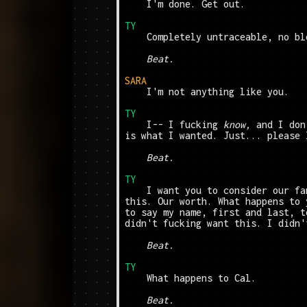
	I'm done. Get out.

TY
	Completely untraceable, no blood on your hands.

Beat.
SARA
	I'm not anything like you.

TY
	I-- I fucking 
know,
 and I don
is what I wanted. Just... please 
Beat.
TY
	I want you to consider our family's reputation after 
this. Our worth. What happens to 
to say my name, first and last, t
didn't fucking want this. I didn'
Beat.
TY
	What happens to Cal.

Beat.