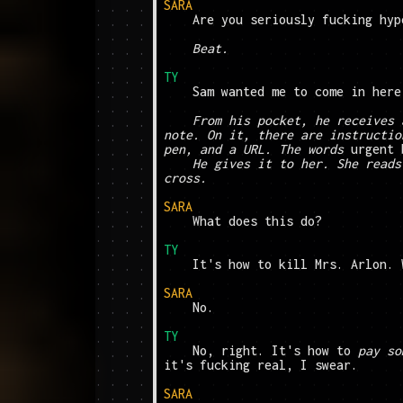
SARA
	Are you seriously fucking hyperbolizing to me.

Beat.
TY
	Sam wanted me to come in here and give you this.

From his pocket, he receives 
note. On it, there are instructio
pen, and a URL. The words
 urgent 
He gives it to her. She reads
cross.
SARA
	What does this do?

TY
	It's how to kill Mrs. Arlon. Well, no--

SARA
	No.

TY
	No, right. It's how to 
pay so
it's fucking real, I swear.

SARA