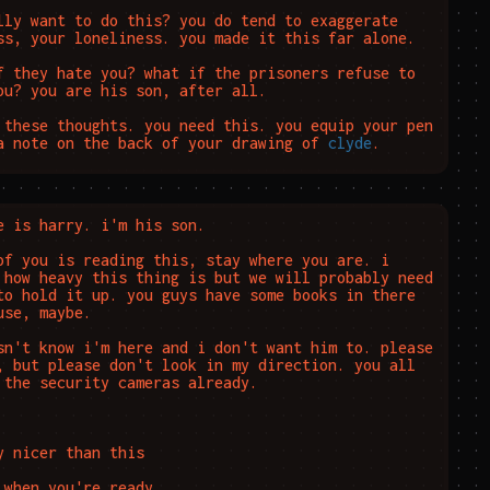
lly want to do this? you do tend to exaggerate 
ss, your loneliness. you made it this far alone.

f they hate you? what if the prisoners refuse to 
ou? you are his son, after all.

 these thoughts. you need this. you equip your pen 
a note on the back of your drawing of 
clyde
.
e is harry. i'm his son.

of you is reading this, stay where you are. i 
 how heavy this thing is but we will probably need 
to hold it up. you guys have some books in there 
se, maybe.

sn't know i'm here and i don't want him to. please 
, but please don't look in my direction. you all 
 the security cameras already.

y nicer than this

 when you're ready.