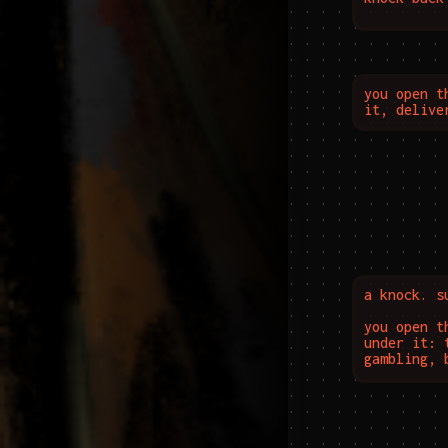
you open t
it, delive
a knock. su
you open t
under it: 
gambling, 