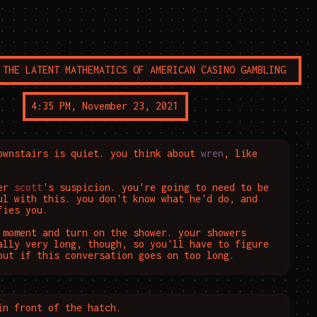
 . . . . . . . . . . . . . . . . . . . . . . . . . . . . . . . . . . . . . . . . . . . . . . . . . . . . . . . . . . . . . . . . . . . . . . . . . . . . . . . . . . . . . . . . . . . . . . . . . . . . . . . . . . . . . . . . . . . . . . . . . . . . . . . . . . . . . . . . . . . . . . . . . . . . . . . . . . . . . . . . . . . . . . . . . . . . . . . . . . . . . . . . . . . . . . . . . . . . . . . . . . . . . . . . . . . . . . . . . . . . . . . . . . . . . . . . . . . . . . . . . . . . . . . . . . . . . . . . . . . . . . . . . . . . . . . . . . . . . . . . . . . . . . . . . . . . . . . . . . . . . . . . . . . . . . . . . . . . . . . . . . . . . . . . . . . . . . . . . . . . . . . . . . . . . . . . . . . . . . . . . . . . . . . . . . . . . . . . . . . . . . . . . . . . . . . . . . . . . . . . . . . . . . . . . . . . . . . . . . . . . . . . . . . . . . . . . . . . . . . . . . . . . . . . . . . . . . . . . . . . . . . . . . . . . . . . . . . . . . . . . . . . . . . . . . . . . . . . . . . . . . . . . . . . . . . . . . . . . . . . . . . . . . . . . . . . . . . . . . . . . . . . . . . . . . . . . . . . . . . . . . . . . . . . . . . . . . . . . . . . . . . . . . . . . . . . . . . . . . . . . . . . . . . . . . . . . . . . . . . . . . . . . . . . . . . . . . . . . . . . . . . . . . . . . . . . . . . . . . . . . . . . . . . . . . . . . . . . . . . . . . . . . . . . . . . . . . . . . . . . . . . . . . . . . . . . . . . . . . . . . . . . . . . . . . . . . . . . . . . . . . . . . . . . . . . . . . . . . . . . . . . . . . . . . . . . . . . . . . . . . . . . . . . . . . . . . . . . . . . . . . . . . . . . . . . . . . . . . . . . . . . . . . . . . . . . . . . . . . . . . . . . . . . . . . . . . . . . . . . . . . . . . . . . . . . . . . . . . . . . . . . . . . . . . . . . . . . . . . . . . . . . . . . . . . . . . . . . . . . . . . . . . . . . . . . . . . . . . . . . . . . . . . . . . . . . . . . . . . . . . . . . . . . . . . . . . . . . . . . . . . . . . . . . . . . . . . . . . . . . . . . . . . . . . . . . . . . . . . . . . . . . . . . . . . . . . . . . . . . . . . . . . . . . . . . . . . . . . . . . . . . . . . . . . . . . . . . . . . . . . . . . . . . . . . . . . . . . . . . . . . . . . . . . . . . . . . . . . . . . . . . . . . . . . . . . . . . . . . . . . . . . . . . . . . . . . . . . . . . . . . . . . . . . . . . . . . . . . . . . . . . . . . . . . . . . . . . . . . . . . . . . . . . . . . . . . . . . . . . . . . . . . . . . . . . . . . . . . . . . . . . . . . . . . . . . . . . . . . . . . . . . . . . . . . . . . . . . . . . . . . . . . . . . . . . . . . . . . . . . . . . . . . . . . . . . . . . . . . . . . . . . . . . . . . . . . . . . . . . . . . . . . . . . . . . . . . . . . . . . . . . . . . . . . . . . . . . . . . . . . . . . . . . . . . . . . . . . . . . . . . . . . . . . . . . . . . . . . . . . . . . . . . . . . . . . . . . . . . . . . . . . . . . . . . . . . . . . . . . . . . . . . . . . . . . . . . . . . . . . . . . . . . . . . . . . . . . . . . . . . . . . . . . . . . . . . . . . . . . . . . . . . . . . . . . . . . . . . . . . . . . . . . . . . . . . . . . . . . . . . . . . . . . . . . . . . . . . . . . . . . . . . . . . . . . . . . . . . . . . . . . . . . . . . . . . . . . . . . . . . . . . . . . . . . . . . . . . . . . . . . . . . . . . . . . . . . . . . . . . . . . . . . . . . . . . . . . . . . . . . . . . . . . . . . . . . . . . . . . . . . . . . . . . . . . . . . . . . . . . . . . . . . . . . . . . . . . . . . . . . . . . . . . . . . . . . . . . . . . . . . . . . . . . . . . . . . . . . . . . . . . . . . . . . . . . . . . . . . . . . . . . . . . . . . . . . . . . . . . . . . . . . . . . . . . . . . . . . . . . . . . . . . . . . . . . . . . . . . . . . . . . . . . . . . . . . . . . . . . . . . . . . . . . . . . . . . . . . . . . . . . . . . . . . . . . . . . . . . . . . . . . . . . . . . . . . . . . . . . . . . . . . . . . . . . . . . . . . . . . . . . . . . . . . . . . . . . . . . . . . . . . . . . . . . . . . . . . . . . . . . . . . . . . . . . . . . . . . . . . . . . . . . . . . . . . . . . . . . . . . . . . . . . . . . . . . . . . . . . . . . . . . . . . . . . . . . . . . . . . . . . . . . . . . . . . . . . . . . . . . . . . . . . . . . . . . . . . . . . . . . . . . . . . . . . . . . . . . . . . . . . . . . . . . . . . . . . . . . . . . . . . . . . . . . . . . . . . . . . . . . . . . . . . . . . . . . . . . . . . . . . . . . . . . . . . . . . . . . . . . . . . . . . . . . . . . . . . . . . . . . . . . . . . . . . . . . . . . . . . . . . . . . . . . . . . . . . . . . . . . . . . . . . . . . . . . . . . . . . . . . . . . . . . . . . . . . . . . . . . . . . . . . . . . . . . . . . . . . . . . . . . . . . . . . . . . . . . . . . . . . . . . . . . . . . . . . . . . . . . . . . . . . . . . . . . . . . . . . . . . . . . . . . . . . . . . . . . . . . . . . . . . . . . . . . . . . . . . . . . . . . . . . . . . . . . . . . . . . . . . . . . . . . . . . . . . . . . . . . . . . . . . . . . . . . . . . . . . . . . . . . . . . . . . . . . . . . . . . . . . . . . . . . . . . . . . . . . . . . . . . . . . . . . . . . . . . . . . . . . . . . . . . . . . . . . . . . . . . . . . . . . . . . . . . . . . . . . . . . . . . . . . . . . . . . . . . . . . . . . . . . . . . . . . . . . . . . . . . . . . . . . . . . . . . . . . . . . . . . . . . . . . . . . . . . . . . . . . . . . . . . . . . . . . . . . . . . . . . . . . . . . . . . . . . . . . . . . . . . . . . . . . . . . . . . . . . . . . . . . . . . . . . . . . . . . . . . . . . . . . . . . . . . . . . . . . . . . . . . . . . . . . . . . . . . . . . . . . . . . . . . . . . . . . . . . . . . . . . . . . . . . . . . . . . . . . . . . . . . . . . . . . . . . . . . . . . . . . . . . . . . . . . . . . . . . . . . . . . . . . . . . . . . . . . . . . . . . . . . . . . . . . . . . . . . . . . . . . . . . . . . . . . . . . . . . . . . . . . . . . . . . . . .
 THE LATENT MATHEMATICS OF AMERICAN CASINO GAMBLING
4:35 PM, November 23, 2021
ownstairs is quiet. you think about 
wren
, like 
er 
scott
's suspicion. you're going to need to be 
ul with this. you don't know what he'd do, and 
ies you.

 moment and turn on the shower. your showers 
ally very long, though, so you'll have to figure 
out if this conversation goes on too long.
in front of the hatch.
