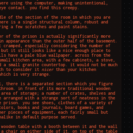
were using the computer, making unintentional, 
eye contact. you find this creepy.

dle of the section of the room in which you are 
here is a single structural column, robust and 
ring a few scratches and paint stains.

or of the prison is actually significantly more 
in appearance than the outer half of the basement. 
t cramped, especially considering the number of 
 but it still looks like a nice enough place to 
lls have a pale blue wallpaper. across from the 
small kitchen area, with a few cabinets, a stove, 
d a small granite countertop. it would not be much 
ch to consider it 
nicer
 than your kitchen 
which is very strange.

t, there is a separated section which you figure 
throom. in front of its more traditional wooden 
 area of storage; a number of crates, shelves and 
e arranged with a strange sort of neatness in the 
e prison. you see shoes, clothes of a variety of 
colors, books and journals, board games, and 
her pieces of equipment, each fairly small but 
nalike in default purpose served.

 wooden table with a booth between it and the wall 
 a chair on either side of it. on top of the table 