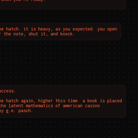
he hatch. it is heavy, as you expected. you open 
r the note, shut it, and knock.
ccess.

he hatch again, higher this time. a book is placed 
the latent mathematics of american casino 
by g.e. pasch.