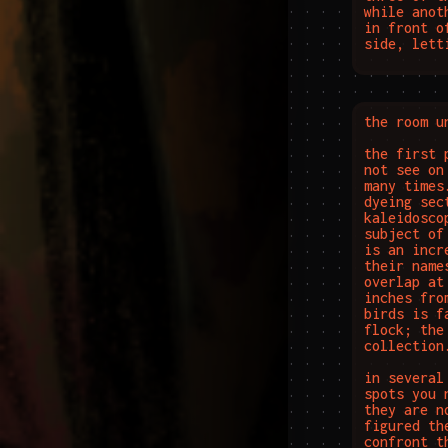
while anot
in front o
side, lett
the room u
the first 
not see on
many times
dyeing sec
kaleidosco
subject of
is an incr
their name
overlap at
inches fro
birds is f
flock; the
collection.
in several
spots you 
they are n
figured th
confront t