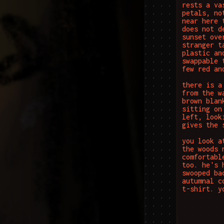
rests a va
petals, no
near here 
does not d
sunset ove
stranger t
plastic an
swappable 
few red an
there is a
from the w
brown blan
sitting on
left, look
gives the 
you look a
the woods 
comfortabl
too. he's 
swooped ba
autumnal c
t-shirt. y