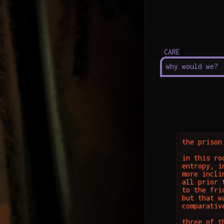
CARE
why would we?
the prison
in this ro
entropy, i
more incli
all prior 
to the fri
but that w
comparativ
three of t