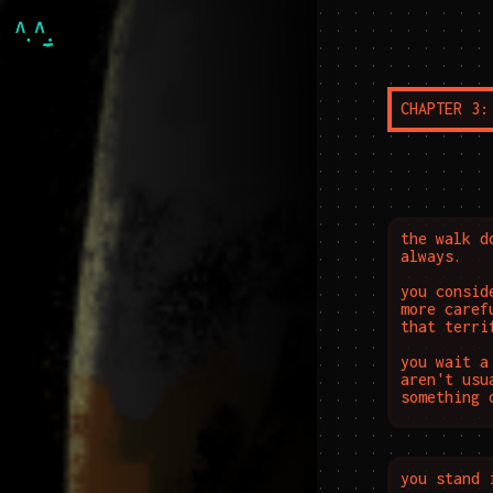
. . . . . . . . . . . . . . . . . . . . . . . . . . . . . . . . . . . . . . . . . . . . . . . . . . . . . . . . . . . . . . . . . . . . . . . . . . . . . . . . . . . . . . . . . . . . . . . . . . . . . . . . . . . . . . . . . . . . . . . . . . . . . . . . . . . . . . . . . . . . . . . . . . . . . . . . . . . . . . . . . . . . . . . . . . . . . . . . . . . . . . . . . . . . . . . . . . . . . . . . . . . . . . . . . . . . . . . . . . . . . . . . . . . . . . . . . . . . . . . . . . . . . . . . . . . . . . . . . . . . . . . . . . . . . . . . . . . . . . . . . . . . . . . . . . . . . . . . . . . . . . . . . . . . . . . . . . . . . . . . . . . . . . . . . . . . . . . . . . . . . . . . . . . . . . . . . . . . . . . . . . . . . . . . . . . . . . . . . . . . . . . . . . . . . . . . . . . . . . . . . . . . . . . . . . . . . . . . . . . . . . . . . . . . . . . . . . . . . . . . . . . . . . . . . . . . . . . . . . . . . . . . . . . . . . . . . . . . . . . . . . . . . . . . . . . . . . . . . . . . . . . . . . . . . . . . . . . . . . . . . . . . . . . . . . . . . . . . . . . . . . . . . . . . . . . . . . . . . . . . . . . . . . . . . . . . . . . . . . . . . . . . . . . . . . . . . . . . . . . . . . . . . . . . . . . . . . . . . . . . . . . . . . . . . . . . . . . . . . . . . . . . . . . . . . . . . . . . . . . . . . . . . . . . . . . . . . . . . . . . . . . . . . . . . . . . . . . . . . . . . . . . . . . . . . . . . . . . . . . . . . . . . . . . . . . . . . . . . . . . . . . . . . . . . . . . . . . . . . . . . . . . . . . . . . . . . . . . . . . . . . . . . . . . . . . . . . . . . . . . . . . . . . . . . . . . . . . . . . . . . . . . . . . . . . . . . . . . . . . . . . . . . . . . . . . . . . . . . . . . . . . . . . . . . . . . . . . . . . . . . . . . . . . . . . . . . . . . . . . . . . . . . . . . . . . . . . . . . . . . . . . . . . . . . . . . . . . . . . . . . . . . . . . . . . . . . . . . . . . . . . . . . . . . . . . . . . . . . . . . . . . . . . . . . . . . . . . . . . . . . . . . . . . . . . . . . . . . . . . . . . . . . . . . . . . . . . . . . . . . . . . . . . . . . . . . .
CHAPTER 3:
the walk d
always.

you consid
more caref
that terrif
you wait a
aren't usu
something 
you stand 