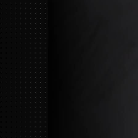
 . . . . . . . . . . . . . . . . . . . . . . . . . . . . . . . . . . . . . . . . . . . . . . . . . . . . . . . . . . . . . . . . . . . . . . . . . . . . . . . . . . . . . . . . . . . . . . . . . . . . . . . . . . . . . . . . . . . . . . . . . . . . . . . . . . . . . . . . . . . . . . . . . . . . . . . . . . . . . . . . . . . . . . . . . . . . . . . . . . . . . . . . . . . . . . . . . . . . . . . . . . . . . . . . . . . . . . . . . . . . . . . . . . . . . . . . . . . . . . . . . . . . . . . . . . . . . . . . . . . . . . . . . . . . . . . . . . . . . . . . . . . . . . . . . . . . . . . . . . . . . . . . . . . . . . . . . . . . . . . . . . . . . . . . . . . . . . . . . . . . . . . . . . . . . . . . . . . . . . . . . . . . . . . . . . . . . . . . . . . . . . . . . . . . . . . . . . . . . . . . . . . . . . . . . . . . . . . . . . . . . . . . . . . . . . . . . . . . . . . . . . . . . . . . . . . . . . . . . . . . . . . . . . . . . . . . . . . . . . . . . . . . . . . . . . . . . . . . . . . . . . . . . . . . . . . . . . . . . . . . . . . . . . . . . . . . . . . . . . . . . . . . . . . . . . . . . . . . . . . . . . . . . . . . . . . . . . . . . . . . . . . . . . . . . . . . . . . . . . . . . . . . . . . . . . . . . . . . . . . . . . . . . . . . . . . . . . . . . . . . . . . . . . . . . . . . . . . . . . . . . . . . . . . . . . . . . . . . . . . . . . . . . . . . . . . . . . . . . . . . . . . . . . . . . . . . . . . . . . . . . . . . . . . . . . . . . . . . . . . . . . . . . . . . . . . . . . . . . . . . . . . . . . . . . . . . . . . . . . . . . . . . . . . . . . . . . . . . . . . . . . . . . . . . . . . . . . . . . . . . . . . . . . . . . . . . . . . . . . . . . . . . . . . . . . . . . . . . . . . . . . . . . . . . . . . . . . . . . . . . . . . . . . . . . . . . . . . . . . . . . . . . . . . . . . . . . . . . . . . . . . . . . . . . . . . . . . . . . . . . . . . . . . . . . . . . . . . . . . . . . . . . . . . . . . . . . . . . . . . . . . . . . . . . . . . . . . . . . . . .