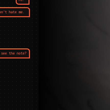
on't hate me.
 see the note?