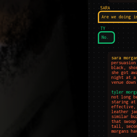
SARA
Are we doing i
TY
No.
sara morga
persuasion
black, sho
she got aw
night at a
venue down 
tyler morg
not long b
staring at
effective,
leather ja
similar bu
that swoop
tall, seco
morgans ha