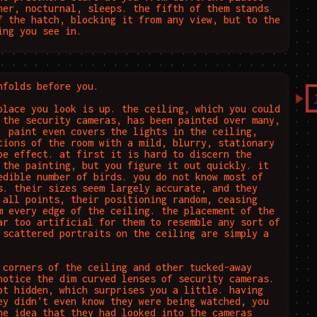
her, nocturnal, sleeps. the fifth of them stands 
f the hatch, blocking it from any view, but to the 
ing you see in.
nfolds before you.

place you look is up. the ceiling, which you could 
 the security cameras, has been painted over many, 
. paint even covers the lights in the ceiling, 
tions of the room with a mild, blurry, stationary 
pe effect. at first it is hard to discern the 
 the painting, but you figure it out quickly. it 
edible number of birds. you do not know most of 
s. their sizes seem largely accurate, and they 
 all points, their positioning random, ceasing 
m every edge of the ceiling. the placement of the 
ar too artificial for them to resemble any sort of 
 scattered portraits on the ceiling are simply a 


 corners of the ceiling and other tucked-away 
notice the dim curved lenses of security cameras. 
ot hidden, which surprises you a little. having 
ey didn't even know they were being watched, you 
he idea that they had looked into the cameras 