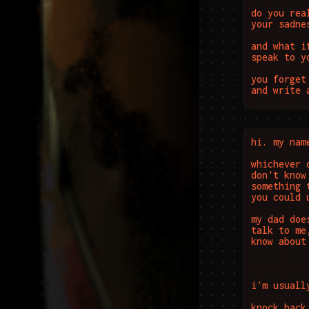
do you rea
your sadne
and what i
speak to y
you forget
and write 
hi. my nam
whichever 
don't know
something 
you could u
my dad doe
talk to me
know about
i'm usuall
knock back