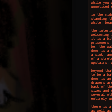
while you 
unnoticed 
in the mid
standing t
white, bea
the interi
welcoming 
it is a bi
prisoners,
be. the wa
door is a 
a sink, an
of a stret
upstairs, 
beyond tha
to be a ba
door is an
drawers ar
back of th
sizes and 
several ot
entirely u
there is a
as well as