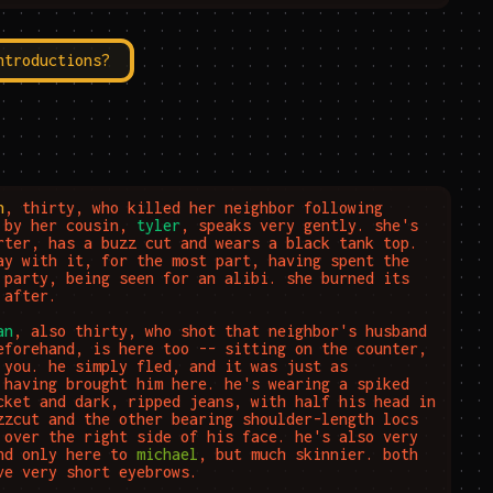
ntroductions?
n
, thirty, who killed her neighbor following 
 by her cousin, 
tyler
, speaks very gently. she's 
rter, has a buzz cut and wears a black tank top. 
ay with it, for the most part, having spent the 
 party, being seen for an alibi. she burned its 
after.

an
, also thirty, who shot that neighbor's husband 
eforehand, is here too -- sitting on the counter, 
 you. he simply fled, and it was just as 
 having brought him here. he's wearing a spiked 
cket and dark, ripped jeans, with half his head in 
zzcut and the other bearing shoulder-length locs 
 over the right side of his face. he's also very 
nd only here to 
michael
, but much skinnier. both 
ve very short eyebrows. 
