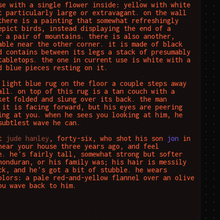
se with a single flower inside: yellow with white 
t particularly large or extravagant. on the wall 
there is a painting that somewhat refreshingly 
epict birds, instead displaying the end of a 
r a pair of mountains. there is also another, 
able near the other corner. it is made of black 
d contains between its legs a stack of presumably 
tabletops. the one in current use is white with a 
d blue pieces resting on it.

 light blue rug on the floor a couple steps away 
all. on top of this rug is a tan couch with a 
ket folded and slung over its back. the man 
 it is facing forward, but his eyes are peering 
ing at you. when he sees you looking at him, he 
subtlest wave he can. 

t 
jude hanley
, forty-six, who shot his son 
jon
 in 
near your house three years ago, and feel 
e. he's fairly tall, somewhat strong but softer 
honduran, or his family was; his hair is messily 
ck, and he's got a bit of stubble. he wears 
olors: a pale red-and-yellow flannel over an olive 
ou wave back to him.